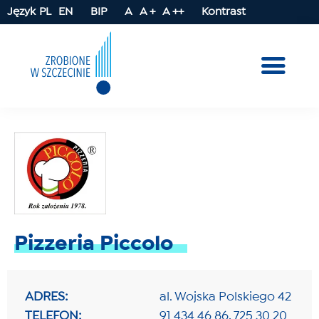
Język
PL
EN
BIP
A
A +
A ++
Kontrast
Pizzeria Piccolo
ADRES:
al. Wojska Polskiego 42
TELEFON:
91 434 46 86, 725 30 20