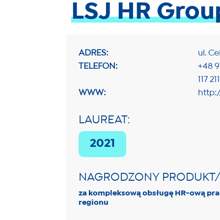
LSJ HR Grou
ADRES:
ul. C
TELEFON:
+48 9
117 211
WWW:
http:
LAUREAT:
2021
NAGRODZONY PRODUKT
za kompleksową obsługę HR-ową prac
regionu