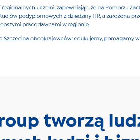
i regionalnych uczelni, zapewniając, że na Pomorzu Za
tudiów podyplomowych z dziedziny HR, a założona przez
ajlepszymi pracodawcami w regionie.
o Szczecina obcokrajowców: edukujemy, pomagamy w zna
roup tworzą ludz