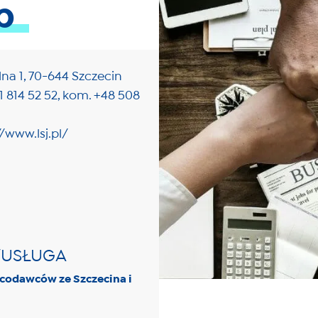
p
elna 1, 70-644 Szczecin
1 814 52 52, kom. +48 508
//www.lsj.pl/
/USŁUGA
odawców ze Szczecina i