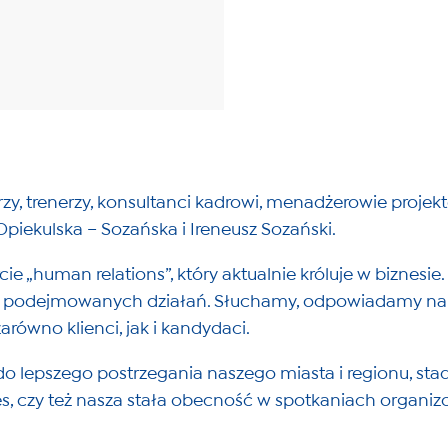
terzy, trenerzy, konsultanci kadrowi, menadżerowie proj
Opiekulska – Sozańska i Ireneusz Sozański.
„human relations”, który aktualnie króluje w biznesie. 
e podejmowanych działań. Słuchamy, odpowiadamy na p
arówno klienci, jak i kandydaci.
 lepszego postrzegania naszego miasta i regionu, stad 
s, czy też nasza stała obecność w spotkaniach organiz