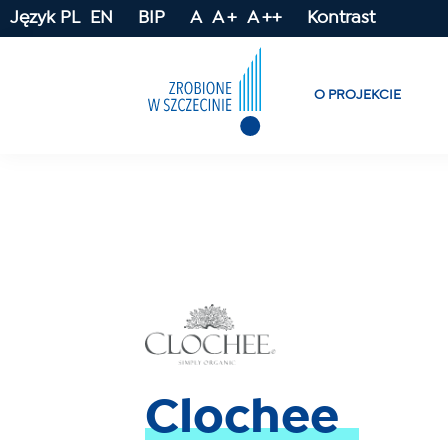
Język
PL
EN
BIP
A
A +
A ++
Kontrast
O PROJEKCIE
Clochee