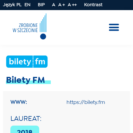
Język
PL
EN
BIP
A
A +
A ++
Kontrast
Bilety FM
WWW:
https://bilety.fm
LAUREAT: